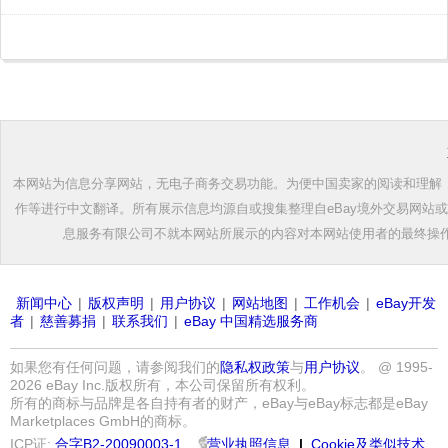
本网站为信息分享网站，无电子商务交易功能。为便中国卖家的阅读和理解，根
作等进行中文翻译。所有展示信息均源自或搜集整理自eBay境外交易网站
息服务有限公司不就本网站所展示的内容对本网站使用者的最终操
新闻中心
|
版权声明
|
用户协议
|
网站地图
|
工作机会
|
eBay开发
者
|
慈善募捐
|
联系我们
|
eBay 中国精选服务商
如果您有任何问题，请参阅我们的
隐私权政策
与
用户协议
。 @ 1995-
2026 eBay Inc.版权所有，本公司保留所有权利。
所有的商标与品牌是各自持有者的财产，eBay与eBay标志都是eBay
Marketplaces GmbH的商标。
ICP证:
合字B2-20090003-1
营业执照信息
|
Cookie及类似技术