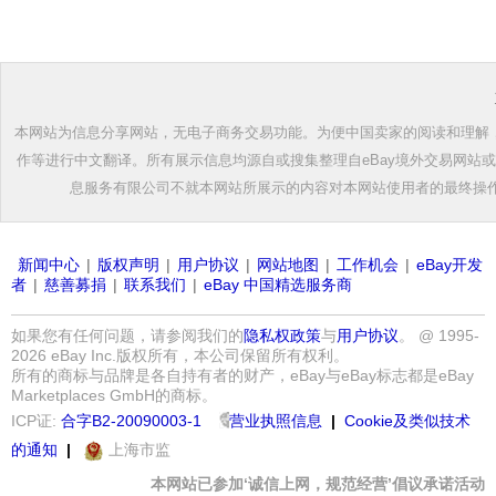
本网站为信息分享网站，无电子商务交易功能。为便中国卖家的阅读和理解，根
作等进行中文翻译。所有展示信息均源自或搜集整理自eBay境外交易网站
息服务有限公司不就本网站所展示的内容对本网站使用者的最终操
新闻中心
|
版权声明
|
用户协议
|
网站地图
|
工作机会
|
eBay开发
者
|
慈善募捐
|
联系我们
|
eBay 中国精选服务商
如果您有任何问题，请参阅我们的
隐私权政策
与
用户协议
。 @ 1995-
2026 eBay Inc.版权所有，本公司保留所有权利。
所有的商标与品牌是各自持有者的财产，eBay与eBay标志都是eBay
Marketplaces GmbH的商标。
ICP证:
合字B2-20090003-1
营业执照信息
|
Cookie及类似技术
的通知
|
上海市监
本网站已参加‘诚信上网，规范经营’倡议承诺活动