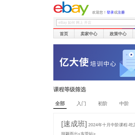
欢迎您！
登录
或
注册
首页
卖家中心
政策中心
课程等级筛选
全部
入门
初阶
中阶
[速成班]
2024年十月中阶课程-
脱颖而出<东莞站>