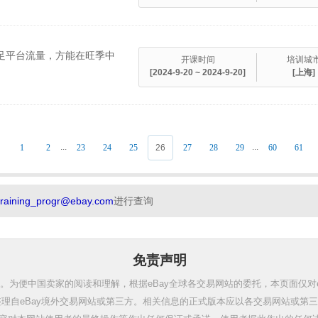
吃足平台流量，方能在旺季中
开课时间
培训城
[2024-9-20 ~ 2024-9-20]
[上海]
...
...
1
2
23
24
25
26
27
28
29
60
61
training_progr@ebay.com
进行查询
免责声明
。为便中国卖家的阅读和理解，根据eBay全球各交易网站的委托，本页面仅对
理自eBay境外交易网站或第三方。相关信息的正式版本应以各交易网站或第