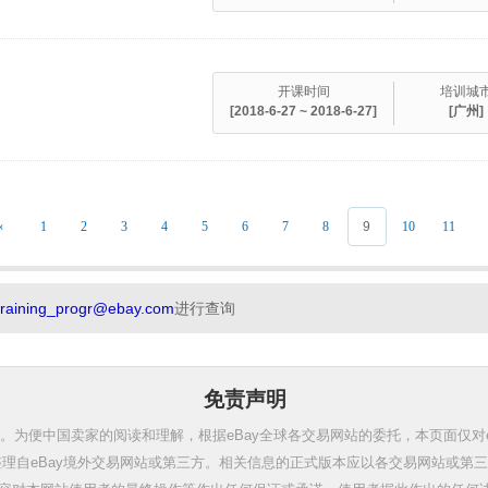
开课时间
培训城
[2018-6-27 ~ 2018-6-27]
[广州]
«
1
2
3
4
5
6
7
8
9
10
11
training_progr@ebay.com
进行查询
免责声明
。为便中国卖家的阅读和理解，根据eBay全球各交易网站的委托，本页面仅对
理自eBay境外交易网站或第三方。相关信息的正式版本应以各交易网站或第