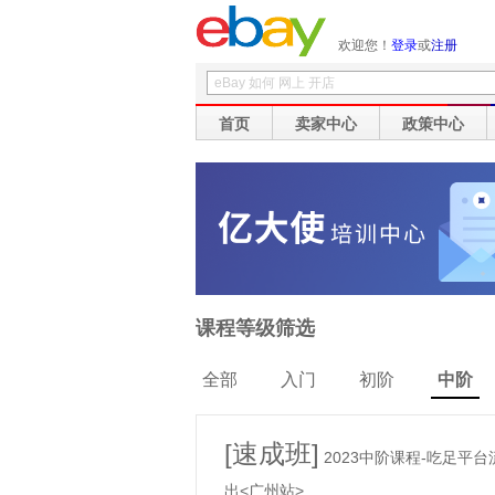
欢迎您！
登录
或
注册
首页
卖家中心
政策中心
课程等级筛选
全部
入门
初阶
中阶
[速成班]
2023中阶课程-吃足平
出<广州站>