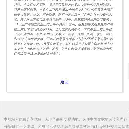
担保。本文件中的资料、意见等仅反映报告初次公开时的信息和判断，
可能会随时调整。本文件如有解释eBay全球各交易网站的各项操作流程
或平台政策、规则。相关政策、规则的正式版本以各平台独立公布的为
准。关于第三方公司之信息与服务（如有）由独立的第三方公司提供，
eBay用户与独立的第三方公司所购买、使用、接受的相关服务受用户与
第三方公司之间的协议约束。任何信息仅供参考，请以各第三方公司独
立公布的为准。本文件中的任何数据、信息、资料、观点、意见、建议
和/或结论等仅供参考，不构成对您最终操作（包括但不限于您选取任何
服务）的建议，eBay从没有也不会，就任何第三方公司之信息与服务或
本文件中的内容对您的最终操作，做出任何保证或承诺，您据此做出的
任何决策与eBay及编制人员无关。
返回
本网站为信息分享网站，无电子商务交易功能。为便中国卖家的阅读和理解，根
作等进行中文翻译。所有展示信息均源自或搜集整理自eBay境外交易网站