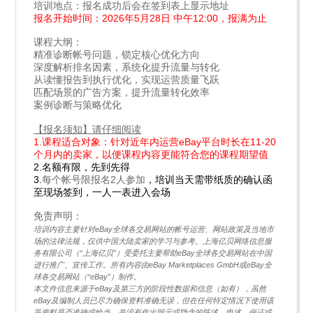
培训地点：报名成功后会在签到表上显示地址
报名开始时间：2026年5月28日 中午12:00，报满为止
课程大纲：
精准诊断帐号问题，锁定核心优化方向
深度解析排名因素，系统化提升流量与转化
从读懂报告到执行优化，实现运营质量飞跃
匹配场景的广告方案，提升流量转化效率
案例诊断与策略优化
【报名须知】请仔细阅读
1.课程适合对象：针对近年内运营eBay平台时长在11-20
个月内的卖家，以便课程内容更能符合您的课程期望值
2.名额有限，先到先得
3.
每个帐号限报名2人参加
，培训当天需带纸质的确认函
至现场签到，一人一表进入会场
免责声明：
培训内容主要针对eBay全球各交易网站的帐号运营、网站政策及当地市
场的法律法规，仅供中国大陆卖家的学习与参考。上海亿贝网络信息服
务有限公司（“上海亿贝”）受委托主要帮助eBay全球各交易网站在中国
进行推广、宣传工作。所有内容由eBay Marketplaces GmbH或eBay全
球各交易网站（“eBay”）制作。
本文件信息来源于eBay及第三方的阶段性数据和信息（如有），虽然
eBay及编制人员已尽力确保资料准确无误，但在任何特定情况下使用该
等资料是否准确或恰当，并没有作出明示或隐含的陈述、申述、保证或