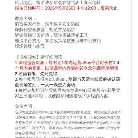
培训地点：报名成功后会在签到表上显示地址
报名开始时间：2026年5月26日 中午12:00，报满为止
课程大纲：
洞察买家行为，筑牢帐号安全防线
详解刊登全步骤，规避常见陷阱
解锁店铺订阅价值，玩转店铺营销工具
理清平台费用，掌握政策考核要点与申诉技巧
现场答疑与指导
【报名须知】请仔细阅读
1.课程适合对象：针对近1年内运营eBay平台时长在0-4
个月内的卖家，以便课程内容更能符合您的课程期望值
2.名额有限，先到先得
3.
每个帐号限报名2人参加
，培训当天需带纸质的确认函
至现场签到，一人一表进入会场
4.
每位参加培训的卖家需先在培训中心听完所有<新手卖
家五日通>课程，以便能顺利连接线下课程的内容。
免责声明：
培训内容主要针对eBay全球各交易网站的帐号运营、网站政策及当地市
场的法律法规，仅供中国大陆卖家的学习与参考。上海亿贝网络信息服
务有限公司（“上海亿贝”）受委托主要帮助eBay全球各交易网站在中国
进行推广、宣传工作。所有内容由eBay Marketplaces GmbH或eBay全
球各交易网站（“eBay”）制作。