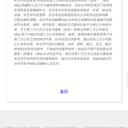
本文件信息来源于eBay及第三方的阶段性数据和信息（如有），虽然
eBay及编制人员已尽力确保资料准确无误，但在任何特定情况下使用该
等资料是否准确或恰当，并没有作出明示或隐含的陈述、申述、保证或
担保。本文件中的资料、意见等仅反映报告初次公开时的信息和判断，
可能会随时调整。本文件如有解释eBay全球各交易网站的各项操作流程
或平台政策、规则。相关政策、规则的正式版本以各平台独立公布的为
准。关于第三方公司之信息与服务（如有）由独立的第三方公司提供，
eBay用户与独立的第三方公司所购买、使用、接受的相关服务受用户与
第三方公司之间的协议约束。任何信息仅供参考，请以各第三方公司独
立公布的为准。本文件中的任何数据、信息、资料、观点、意见、建议
和/或结论等仅供参考，不构成对您最终操作（包括但不限于您选取任何
服务）的建议，eBay从没有也不会，就任何第三方公司之信息与服务或
本文件中的内容对您的最终操作，做出任何保证或承诺，您据此做出的
任何决策与eBay及编制人员无关。
返回