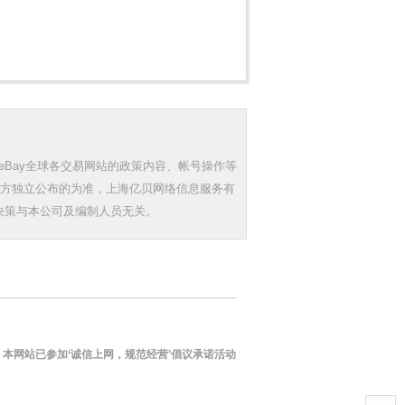
eBay全球各交易网站的政策内容、帐号操作等
三方独立公布的为准，上海亿贝网络信息服务有
决策与本公司及编制人员无关。
本网站已参加‘诚信上网，规范经营’倡议承诺活动