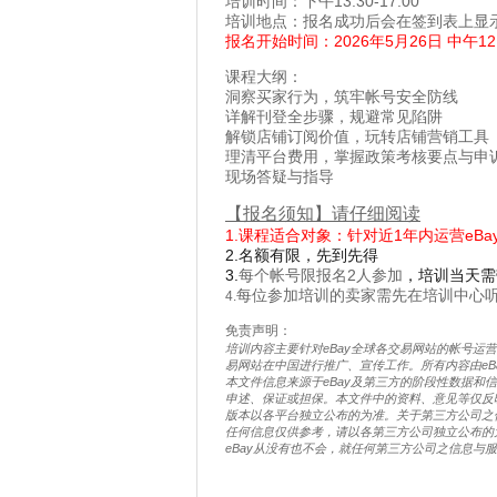
培训时间：下午13:30-17:00
培训地点：报名成功后会在签到表上显
报名开始时间：2026年5月26日 中午12
课程大纲：
洞察买家行为，筑牢帐号安全防线
详解刊登全步骤，规避常见陷阱
解锁店铺订阅价值，玩转店铺营销工具
理清平台费用，掌握政策考核要点与申
现场答疑与指导
【报名须知】请仔细阅读
1.课程适合对象：针对近1年内运营eB
2.名额有限，先到先得
3.
每个帐号限报名2人参加
，培训当天需
每位参加培训的卖家需先在培训中心听
4.
免责声明：
培训内容主要针对eBay全球各交易网站的帐号运
易网站在中国进行推广、宣传工作。所有内容由eBay Ma
本文件信息来源于eBay及第三方的阶段性数据和
申述、保证或担保。本文件中的资料、意见等仅反
版本以各平台独立公布的为准。关于第三方公司之
任何信息仅供参考，请以各第三方公司独立公布的
eBay从没有也不会，就任何第三方公司之信息与