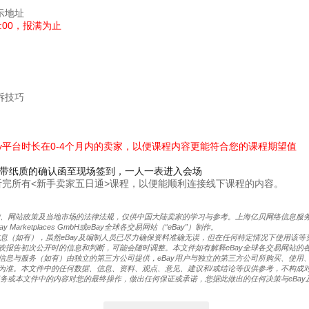
示地址
:00，报满为止
诉技巧
ay平台时长在0-4个月内的卖家，以便课程内容更能符合您的课程期望值
带纸质的确认函至现场签到，一人一表进入会场
完所有<新手卖家五日通>课程，以便能顺利连接线下课程的内容。
营、网站政策及当地市场的法律法规，仅供中国大陆卖家的学习与参考。上海亿贝网络信息服务有
rketplaces GmbH或eBay全球各交易网站（“eBay”）制作。
信息（如有），虽然eBay及编制人员已尽力确保资料准确无误，但在任何特定情况下使用该
映报告初次公开时的信息和判断，可能会随时调整。本文件如有解释eBay全球各交易网站的
信息与服务（如有）由独立的第三方公司提供，eBay用户与独立的第三方公司所购买、使用
为准。本文件中的任何数据、信息、资料、观点、意见、建议和/或结论等仅供参考，不构成
服务或本文件中的内容对您的最终操作，做出任何保证或承诺，您据此做出的任何决策与eBay