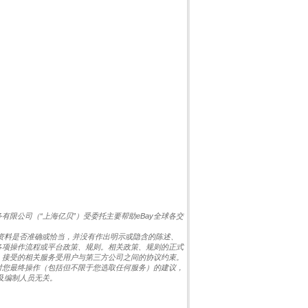
限公司（“上海亿贝”）受委托主要帮助eBay全球各交
等资料是否准确或恰当，并没有作出明示或隐含的陈述、
各项操作流程或平台政策、规则。相关政策、规则的正式
、接受的相关服务受用户与第三方公司之间的协议约束。
对您最终操作（包括但不限于您选取任何服务）的建议，
及编制人员无关。