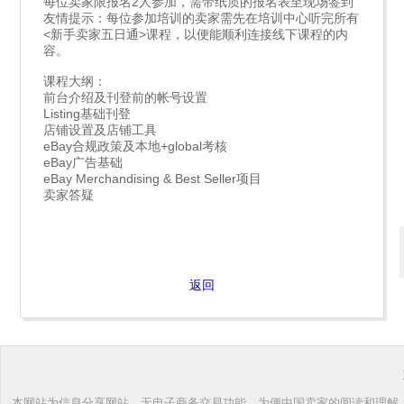
每位卖家限报名2人参加，需带纸质的报名表至现场签到
友情提示：每位参加培训的卖家需先在培训中心听完所有
<新手卖家五日通>课程，以便能顺利连接线下课程的内
容。
课程大纲：
前台介绍及刊登前的帐号设置
Listing基础刊登
店铺设置及店铺工具
eBay合规政策及本地+global考核
eBay广告基础
eBay Merchandising & Best Seller项目
卖家答疑
返回
本网站为信息分享网站，无电子商务交易功能。为便中国卖家的阅读和理解，根