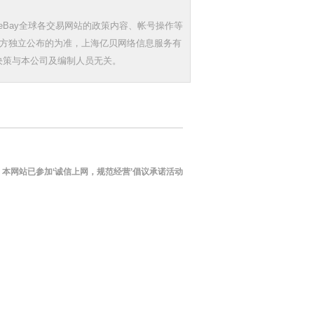
Bay全球各交易网站的政策内容、帐号操作等
三方独立公布的为准，上海亿贝网络信息服务有
决策与本公司及编制人员无关。
本网站已参加‘诚信上网，规范经营’倡议承诺活动