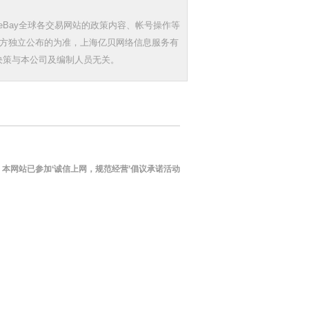
Bay全球各交易网站的政策内容、帐号操作等
三方独立公布的为准，上海亿贝网络信息服务有
决策与本公司及编制人员无关。
本网站已参加‘诚信上网，规范经营’倡议承诺活动