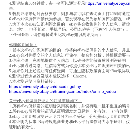
https://university.ebay.c
4.测评结束30分钟后，参与者可以通过登录
果。
5.若测评结果达到合格要求，则参与者可以在查询页面打印测评通
6.eBay知识测评严禁代为参加。若发现存在代为参加测评的情况，
7.为了本次eBay知识测评之目的，eBay将会收集你的个人信息
名、地址、电子邮箱、手机号码、公司名称等（下称“个人信息”）
下任何条款，请你选择退出此次eBay知识测评页面；
你理解并同意：
1.
就本次eBay知识测评的目的，你将向eBay提供你的个人信息，
2.eBay
会对你提交的个人信息进行储存、整合和分析，并根据需要与
3.
你应准确、完整地提供个人信息，以确保你能获得后续测评证明；
4.eBay
将通过网络、短信等方式为你提供本次eBay知识测评相关的
5.
如果你对上述说明有任何疑问，可通过隐私政策页面与eBay取得
6.
测评过程浏览器及版本建议选择：Chrome.
7.
本次测评复习资料链接：
https://university.ebay.cn/decodingebay
https://university.ebay.cn/trainingcenter/Index/online_video
关于eBay知识测评证明的注意事项如下：
1.
所有eBay所颁发的证明皆采用实名制，并设有唯一且不重复的编号，若需要查询
2.
所有eBay所颁发的证明从证明颁发之日起算一年有效。（“有效期”
3.eBay E
青春知识测评证明共分为三个等级，分别是eBay E青春跨境
4.
本证明为从事eBay跨境电商业务和eBay平台操作能力水平证明
证明的有效性。