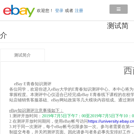
≡
欢迎您！
登录
或者
注册
测试简
介
测试简介
西
eBay E
青春知识测评
各位同学，欢迎你进入eBay大学的E青春知识测评中心。本中心将为你提
掌握程度。本测评中心仅适合已经完成eBay E青春线下课程的在校学
站店铺销售客服基础、eBay网站政策等几大模块内容组成。通过测
eBay
知识测评注意事项如下：
1.
测评开放时间：
2019
年7月5日下午7：00至2019年7月5日下午10：0
https://university.ebay.c
2.在测评开放时间期间，使用eBay帐号访问
3.对于同一次测评，每个eBay帐号仅限参加一次。参与者需要在第
制提交考卷，并关闭测评页面。因此请参与者务必事先安排好工作，