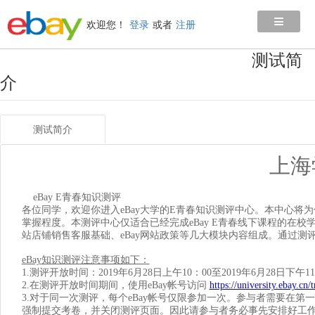
≡
欢迎您！
登录
或者
注册
测试简
介
测试简介
上海
eBay E
青春知识测评
各位同学，欢迎你进入eBay大学的E青春知识测评中心。本中心将为你提
掌握程度。本测评中心仅适合已经完成eBay E青春线下课程的在校学
站店铺销售客服基础、eBay网站政策等几大模块内容组成。通过测
eBay
知识测评注意事项如下：
1.
测评开放时间：2019年6月28日上午10：00至2019年6月28日下午11
2.在测评开放时间期间，使用eBay帐号访问
https://university.ebay.cn/
3.对于同一次测评，每个eBay帐号仅限参加一次。参与者需要在第
强制提交考卷，并关闭测评页面。因此请参与者务必事先安排好工作