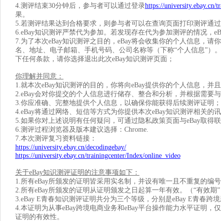
4.测评结束30分钟后，参与者可以通过登录
https://university.ebay.cn/
果。
5.若测评结果达到合格要求，则参与者可以在查询页面打印测评通
6.eBay知识测评严禁代为参加。若发现存在代为参加测评的情况，
7.为了本次eBay知识测评之目的，eBay将会收集你的个人信息
名、地址、电子邮箱、手机号码、公司名称等（下称“个人信息”）
下任何条款，请你选择退出此次eBay知识测评页面；
你理解并同意：
1.
就本次eBay知识测评的目的，你将向eBay提供你的个人信息，
2.eBay
会对你提交的个人信息进行储存、整合和分析，并根据需要与
3.
你应准确、完整地提供个人信息，以确保你能获得后续测评证明；
4.eBay
将通过网络、短信等方式为你提供本次eBay知识测评相关的
5.
如果你对上述说明有任何疑问，可通过隐私政策页面与eBay取得
6.
测评过程浏览器及版本建议选择：Chrome.
7.
本次测评复习资料链接：
https://university.ebay.cn/decodingebay/
https://university.ebay.cn/trainingcenter/Index/online_video
关于eBay知识测评证明的注意事项如下：
1.
所有eBay所颁发的证明皆采用实名制，并设有唯一且不重复的编
2.
所有eBay所颁发的证明从证明颁发之日起算一年有效。（“有效期”
3.eBay E
青春知识测评证明共分为三个等级，分别是eBay E青春跨境
4.
本证明为从事eBay跨境电商业务和eBay平台操作能力水平证明
证明的有效性。